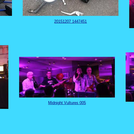
20151207 1447451
Midnight Vultures 005