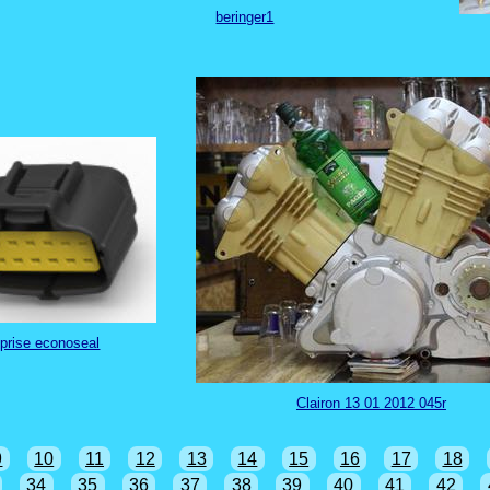
beringer1
prise econoseal
Clairon 13 01 2012 045r
9
10
11
12
13
14
15
16
17
18
34
35
36
37
38
39
40
41
42