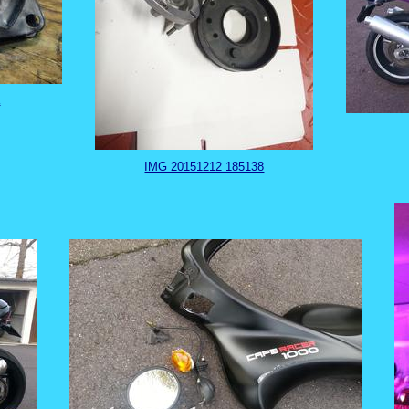
a
IMG 20151212 185138