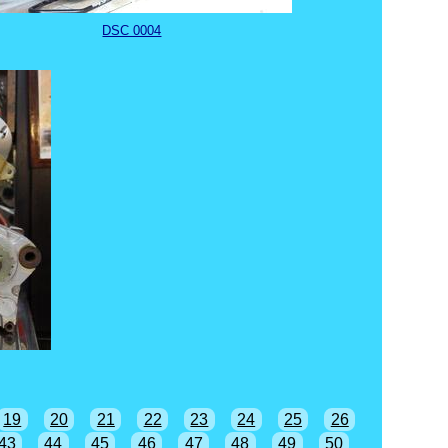
DSC 0004
19
20
21
22
23
24
25
26
43
44
45
46
47
48
49
50