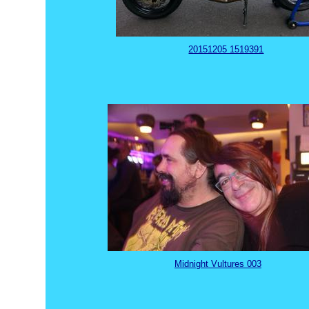
20151205 1519391
Midnight Vultures 003