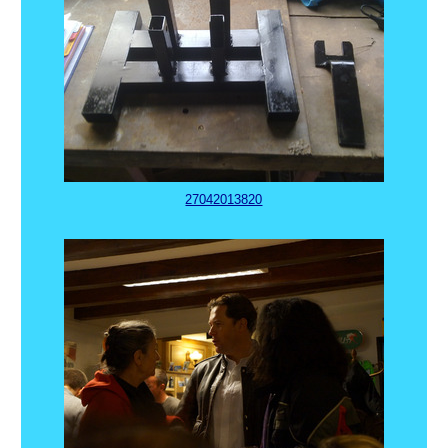
27042013820