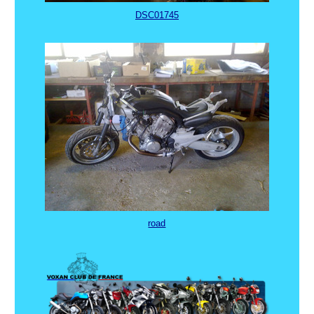
DSC01745
road