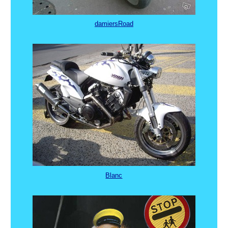
damiersRoad
Blanc