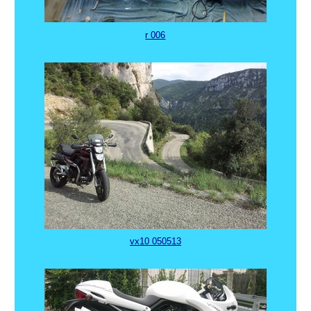
r 006
vx10 050513