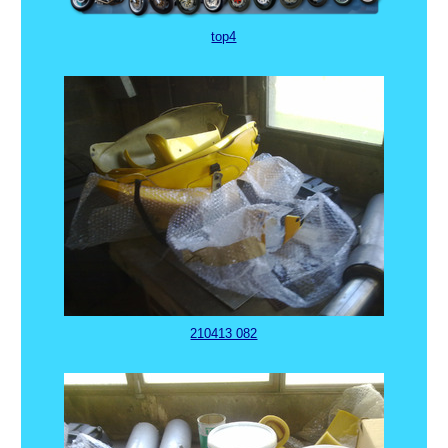
top4
210413 082