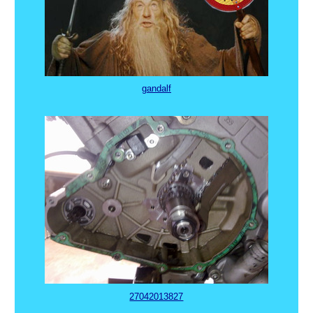
gandalf
27042013827