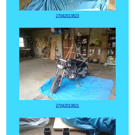
27042013823
27042013821