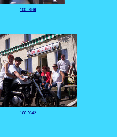
100 0646
100 0642