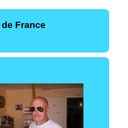
 de France