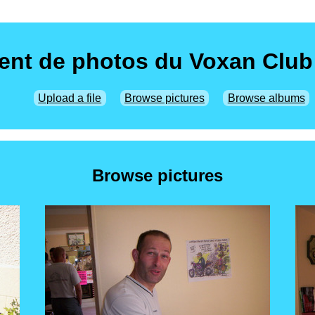
nt de photos du Voxan Club
Upload a file
Browse pictures
Browse albums
Browse pictures