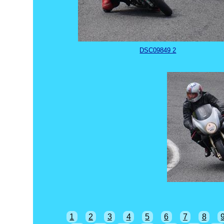
DSC09849 2
1
2
3
4
5
6
7
8