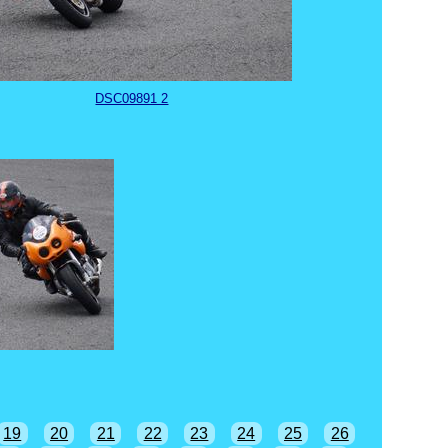
DSC09891 2
19
20
21
22
23
24
25
26