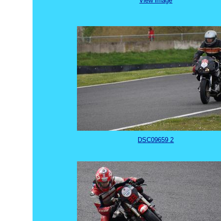
View image
DSC09659 2