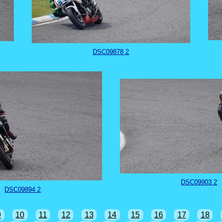
DSC09878 2
DSC09903 2
DSC09894 2
9
10
11
12
13
14
15
16
17
18