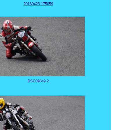
20160423 175059
DSC09849 2