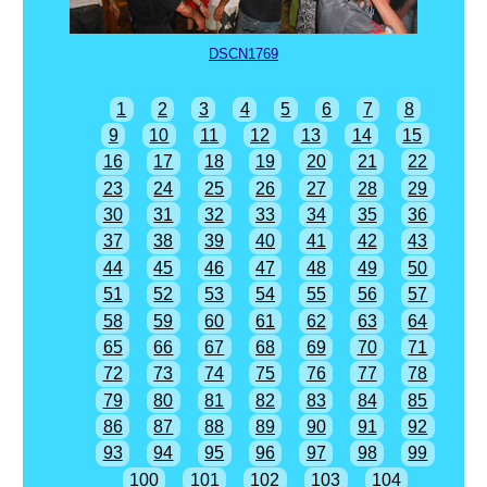
DSCN1769
1
2
3
4
5
6
7
8
9
10
11
12
13
14
15
16
17
18
19
20
21
22
23
24
25
26
27
28
29
30
31
32
33
34
35
36
37
38
39
40
41
42
43
44
45
46
47
48
49
50
51
52
53
54
55
56
57
58
59
60
61
62
63
64
65
66
67
68
69
70
71
72
73
74
75
76
77
78
79
80
81
82
83
84
85
86
87
88
89
90
91
92
93
94
95
96
97
98
99
100
101
102
103
104