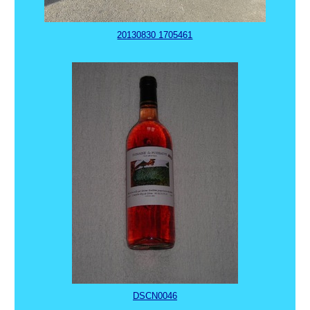
20130830 1705461
DSCN0046