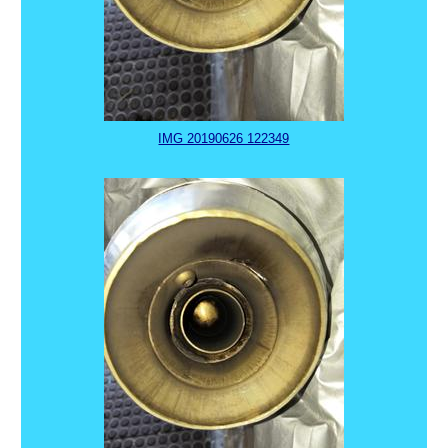
IMG 20190626 122349