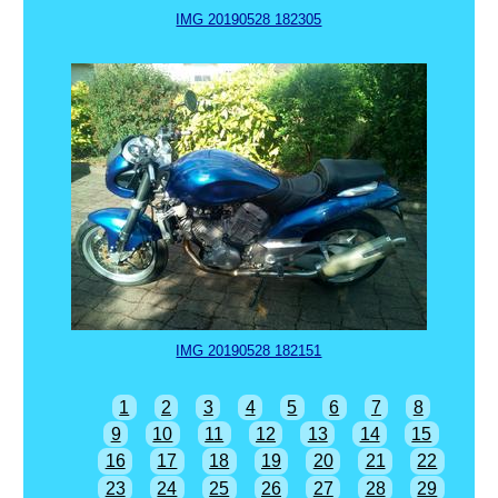
IMG 20190528 182305
IMG 20190528 182151
1
2
3
4
5
6
7
8
9
10
11
12
13
14
15
16
17
18
19
20
21
22
23
24
25
26
27
28
29