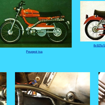
8c925c5
Peugeot tsa