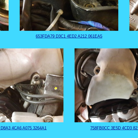
653FDA79 D3C1 4ED2 A212 061EA5
 D8A3 4CA6 A075 3264A1
758FB0CC 3E5D 4CD3 82