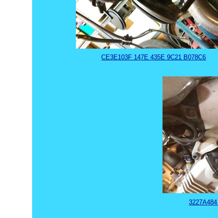
CE3E103F 147E 435E 9C21 B078C6
3227A484