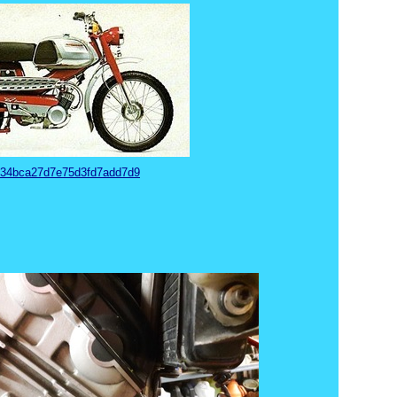
34bca27d7e75d3fd7add7d9